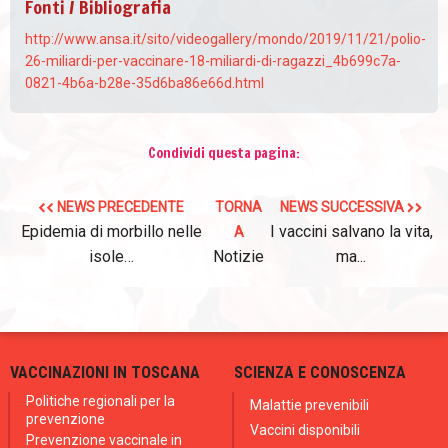
Fonti / Bibliografia
http://www.ansa.it/sito/videogallery/mondo/2019/11/21/polio-
26-miliardi-per-vaccinare-18-miliardi-di-ragazzi_4b699c7a-
0821-4b6a-b28e-35d6ba86e66d.html
Condividi questa pagina:
NEWS PRECEDENTE
TORNA
NEWS SUCCESSIVA
Epidemia di morbillo nelle
I vaccini salvano la vita,
A
isole…
Notizie
ma...
VACCINAZIONI IN TOSCANA
SCIENZA E CONOSCENZA
Politiche regionali per la
Malattie prevenibili
prevenzione
Vaccini disponibili
Prevenzione vaccinale in