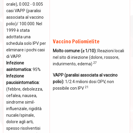
orale), 0.002 - 0.005
casi VAPP (paralisi
associata al vaccino
polio)/ 100.000. Nel
1999 è stata
adottata una
Vaccino Poliomielite
schedula solo IPV per
eliminare i pochi casi
Molto comune (≥ 1/10):
Reazioni locali
di VAPP.
nel sito di iniezione (dolore, rossore,
Infezione
27
indurimento, edema)
asintomatica:
95%
VAPP (paralisi associata al vaccino
Infezione
polio):
1/2.4 milioni dosi OPV, non
paucisintomatica:
21
possibile con IPV
(febbre, debolezza,
cefalea, nausea,
sindrome simil-
influenzale, rigidità
nucale/spinale,
dolore agli arti,
spesso risolventisi