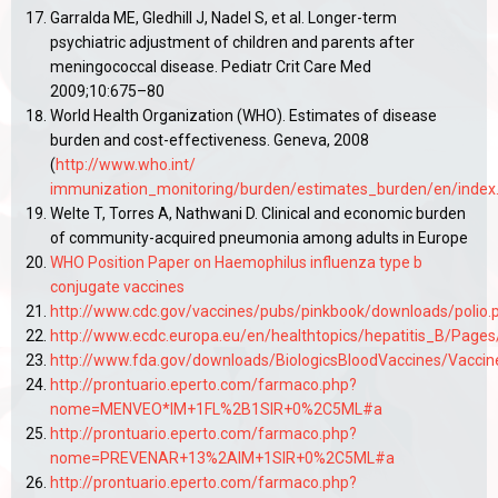
Garralda ME, Gledhill J, Nadel S, et al. Longer-term
psychiatric adjustment of children and parents after
meningococcal disease. Pediatr Crit Care Med
2009;10:675–80
World Health Organization (WHO). Estimates of disease
burden and cost-effectiveness. Geneva, 2008
(
http://www.who.int/
immunization_monitoring/burden/estimates_burden/en/index
Welte T, Torres A, Nathwani D. Clinical and economic burden
of community-acquired pneumonia among adults in Europe
WHO Position Paper on Haemophilus influenza type b
conjugate vaccines
http://www.cdc.gov/vaccines/pubs/pinkbook/downloads/polio.
http://www.ecdc.europa.eu/en/healthtopics/hepatitis_B/Pages
http://www.fda.gov/downloads/BiologicsBloodVaccines/Vacc
http://prontuario.eperto.com/farmaco.php?
nome=MENVEO*IM+1FL%2B1SIR+0%2C5ML#a
http://prontuario.eperto.com/farmaco.php?
nome=PREVENAR+13%2AIM+1SIR+0%2C5ML#a
http://prontuario.eperto.com/farmaco.php?