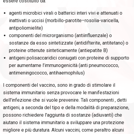
essere costituito da:
agenti microbici virali o batterici interi vivi e attenuati o
inattivati o uccisi (morbillo-parotite–rosolia-varicella,
antipoliomielite)
componenti del microrganismo (antiinfluenzale) o
sostanze da esso sintetizzate (antidifterite, antitetano) o
proteine ottenute sinteticamente (antiepatite B)
antigeni polisaccaridici coniugati con proteine di supporto
per aumentarne l’immunogenicità (anti pneumococco,
antimeningococco, antihaemophilus)
I componenti del vaccino, sono in grado di stimolare il
sistema immunitario senza provocare le manifestazioni
dell'infezione che si vuole prevenire. Tali componenti , detti
antigeni, a seconda del tipo e della modalità di preparazione,
possono richiedere l'aggiunta di sostanze (adiuvanti) che
aiutano il sistema immunitario a sviluppare una protezione
migliore e più duratura. Alcuni vaccini, come peraltro alcuni