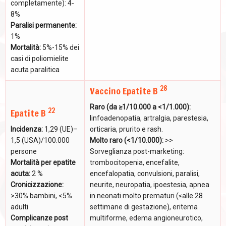
completamente): 4-
8%
Paralisi permanente:
1%
Mortalità:
5%-15% dei
casi di poliomielite
acuta paralitica
28
Vaccino Epatite B
Raro (da ≥1/10.000 a <1/1.000):
22
Epatite B
linfoadenopatia, artralgia, parestesia,
Incidenza:
1,29 (UE)–
orticaria, prurito e rash.
1,5 (USA)/100.000
Molto raro (<1/10.000):
>>
persone
Sorveglianza post-marketing:
Mortalità per epatite
trombocitopenia, encefalite,
acuta:
2 %
encefalopatia, convulsioni, paralisi,
Cronicizzazione:
neurite, neuropatia, ipoestesia, apnea
>30% bambini, <5%
in neonati molto prematuri (≤alle 28
adulti
settimane di gestazione), eritema
Complicanze post
multiforme, edema angioneurotico,