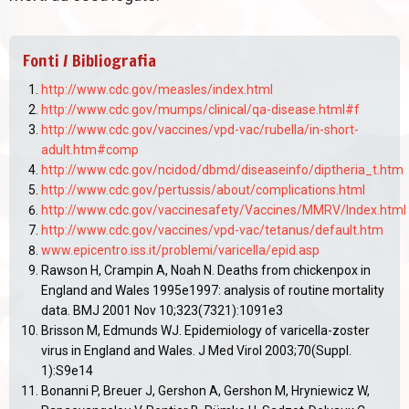
Fonti / Bibliografia
http://www.cdc.gov/measles/index.html
http://www.cdc.gov/mumps/clinical/qa-disease.html#f
http://www.cdc.gov/vaccines/vpd-vac/rubella/in-short-
adult.htm#comp
http://www.cdc.gov/ncidod/dbmd/diseaseinfo/diptheria_t.htm
http://www.cdc.gov/pertussis/about/complications.html
http://www.cdc.gov/vaccinesafety/Vaccines/MMRV/Index.html
http://www.cdc.gov/vaccines/vpd-vac/tetanus/default.htm
www.epicentro.iss.it/problemi/varicella/epid.asp
Rawson H, Crampin A, Noah N. Deaths from chickenpox in
England and Wales 1995e1997: analysis of routine mortality
data. BMJ 2001 Nov 10;323(7321):1091e3
Brisson M, Edmunds WJ. Epidemiology of varicella-zoster
virus in England and Wales. J Med Virol 2003;70(Suppl.
1):S9e14
Bonanni P, Breuer J, Gershon A, Gershon M, Hryniewicz W,