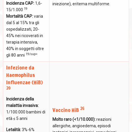
Incidenza CAP:
1,6-
iniezione), eritema multiforme.
19
15/1.000
Mortalità CAP:
varia
dal 5 al 15% tra gli
ospedalizzati, 20-
45% nei ricoverati in
terapia intensiva,
40% in soggetti oltre
19/sup>
gli 80 anni
Infezione da
Haemophilus
Influenzae (HiB)
20
Incidenza della
malattia invasiva:
26
Vaccino HiB
1/100.000 bambini di
età ≤ 5 anni
Molto raro (<1/10.000):
reazioni
allergiche, angioedema, episodi
Letalità:
3%-6%