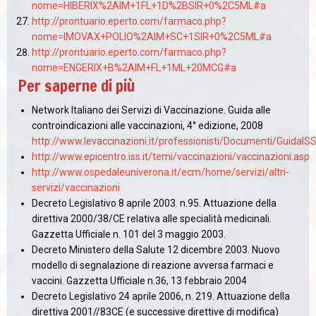
nome=HIBERIX%2AIM+1FL+1D%2BSIR+0%2C5ML#a
http://prontuario.eperto.com/farmaco.php?
nome=IMOVAX+POLIO%2AIM+SC+1SIR+0%2C5ML#a
http://prontuario.eperto.com/farmaco.php?
nome=ENGERIX+B%2AIM+FL+1ML+20MCG#a
Per saperne di più
Network Italiano dei Servizi di Vaccinazione. Guida alle
controindicazioni alle vaccinazioni, 4° edizione, 2008
http://www.levaccinazioni.it/professionisti/Documenti/GuidaISS
http://www.epicentro.iss.it/temi/vaccinazioni/vaccinazioni.asp
http://www.ospedaleuniverona.it/ecm/home/servizi/altri-
servizi/vaccinazioni
Decreto Legislativo 8 aprile 2003. n.95. Attuazione della
direttiva 2000/38/CE relativa alle specialità medicinali.
Gazzetta Ufficiale n. 101 del 3 maggio 2003.
Decreto Ministero della Salute 12 dicembre 2003. Nuovo
modello di segnalazione di reazione avversa farmaci e
vaccini. Gazzetta Ufficiale n.36, 13 febbraio 2004
Decreto Legislativo 24 aprile 2006, n. 219. Attuazione della
direttiva 2001//83CE (e successive direttive di modifica)