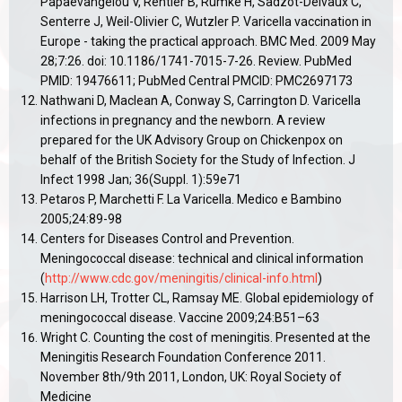
Papaevangelou V, Rentier B, Rümke H, Sadzot-Delvaux C,
Senterre J, Weil-Olivier C, Wutzler P. Varicella vaccination in
Europe - taking the practical approach. BMC Med. 2009 May
28;7:26. doi: 10.1186/1741-7015-7-26. Review. PubMed
PMID: 19476611; PubMed Central PMCID: PMC2697173
Nathwani D, Maclean A, Conway S, Carrington D. Varicella
infections in pregnancy and the newborn. A review
prepared for the UK Advisory Group on Chickenpox on
behalf of the British Society for the Study of Infection. J
Infect 1998 Jan; 36(Suppl. 1):59e71
Petaros P, Marchetti F. La Varicella. Medico e Bambino
2005;24:89-98
Centers for Diseases Control and Prevention.
Meningococcal disease: technical and clinical information
(
http://www.cdc.gov/meningitis/clinical-info.html
)
Harrison LH, Trotter CL, Ramsay ME. Global epidemiology of
meningococcal disease. Vaccine 2009;24:B51–63
Wright C. Counting the cost of meningitis. Presented at the
Meningitis Research Foundation Conference 2011.
November 8th/9th 2011, London, UK: Royal Society of
Medicine