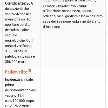
ipotonici-iporesponsivi, convulsioni,
Complicanze:
20%
sincope o reazioni vasovagali
dei pazienti che
all'iniezione, sonnolenza, apnea,
sopravvivono alla
orticaria, rash, gonfiore esteso dell’ arto
meningite da Hib
sede dell'iniezione, indurimento al sito
riportano perdita
di iniezione.
dell’udito e altre
sequele
neurologiche. Ogni
anno si verificano
3.000 di casi di
patologia invasiva e
386.000 morti.
21
Poliomielite
Incidenza annuale:
prima
dell’introduzione del
vaccino 11.4
casi/100.000, dopo
OPV (Polio Virus