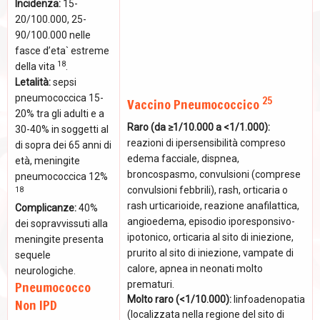
Incidenza:
15-
20/100.000, 25-
90/100.000 nelle
fasce d’eta` estreme
18
della vita
.
Letalità:
sepsi
pneumococcica 15-
25
Vaccino Pneumococcico
20% tra gli adulti e a
Raro (da ≥1/10.000 a <1/1.000):
30-40% in soggetti al
reazioni di ipersensibilità compreso
di sopra dei 65 anni di
edema facciale, dispnea,
età, meningite
broncospasmo, convulsioni (comprese
pneumococcica 12%
convulsioni febbrili), rash, orticaria o
18
rash urticarioide, reazione anafilattica,
Complicanze:
40%
angioedema, episodio iporesponsivo-
dei sopravvissuti alla
ipotonico, orticaria al sito di iniezione,
meningite presenta
prurito al sito di iniezione, vampate di
sequele
calore, apnea in neonati molto
neurologiche.
Pneumococco
prematuri.
Molto raro (<1/10.000):
linfoadenopatia
Non IPD
(localizzata nella regione del sito di