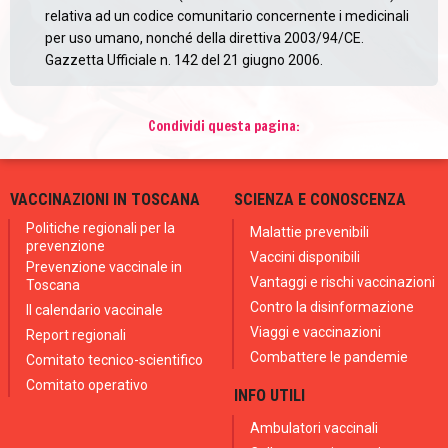
relativa ad un codice comunitario concernente i medicinali
per uso umano, nonché della direttiva 2003/94/CE.
Gazzetta Ufficiale n. 142 del 21 giugno 2006.
Condividi questa pagina:
VACCINAZIONI IN TOSCANA
SCIENZA E CONOSCENZA
Politiche regionali per la
Malattie prevenibili
prevenzione
Vaccini disponibili
Prevenzione vaccinale in
Vantaggi e rischi vaccinazioni
Toscana
Contro la disinformazione
Il calendario vaccinale
Viaggi e vaccinazioni
Report regionali
Combattere le pandemie
Comitato tecnico-scientifico
Comitato operativo
INFO UTILI
Ambulatori vaccinali