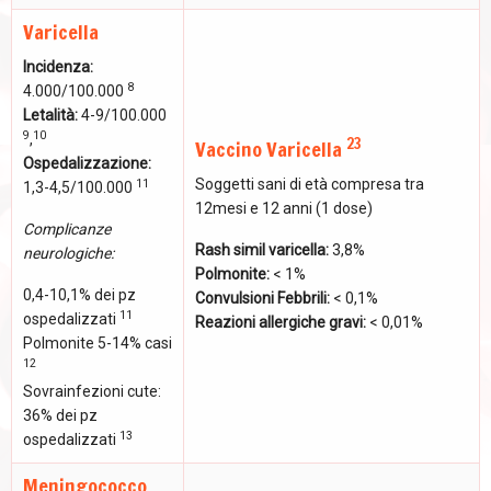
Varicella
Incidenza:
8
4.000/100.000
Letalità:
4-9/100.000
9
10
,
23
Vaccino Varicella
Ospedalizzazione:
Soggetti sani di età compresa tra
11
1,3-4,5/100.000
12mesi e 12 anni (1 dose)
Complicanze
Rash simil varicella:
3,8%
neurologiche:
Polmonite:
< 1%
0,4-10,1% dei pz
Convulsioni Febbrili:
< 0,1%
11
ospedalizzati
Reazioni allergiche gravi:
< 0,01%
Polmonite 5-14% casi
12
Sovrainfezioni cute:
36% dei pz
13
ospedalizzati
Meningococco