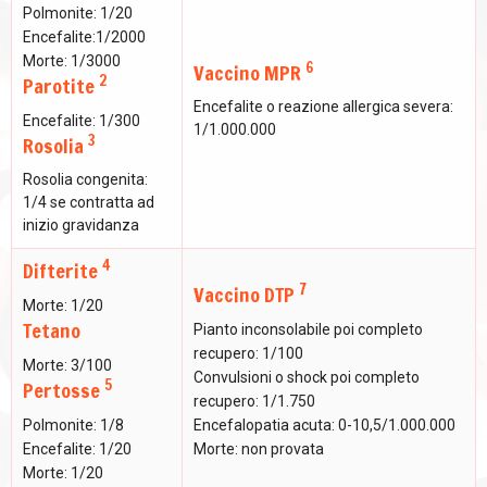
Polmonite: 1/20
Encefalite:1/2000
Morte: 1/3000
6
Vaccino MPR
2
Parotite
Encefalite o reazione allergica severa:
Encefalite: 1/300
1/1.000.000
3
Rosolia
Rosolia congenita:
1/4 se contratta ad
inizio gravidanza
4
Difterite
7
Vaccino DTP
Morte: 1/20
Tetano
Pianto inconsolabile poi completo
recupero: 1/100
Morte: 3/100
Convulsioni o shock poi completo
5
Pertosse
recupero: 1/1.750
Polmonite: 1/8
Encefalopatia acuta: 0-10,5/1.000.000
Encefalite: 1/20
Morte: non provata
Morte: 1/20