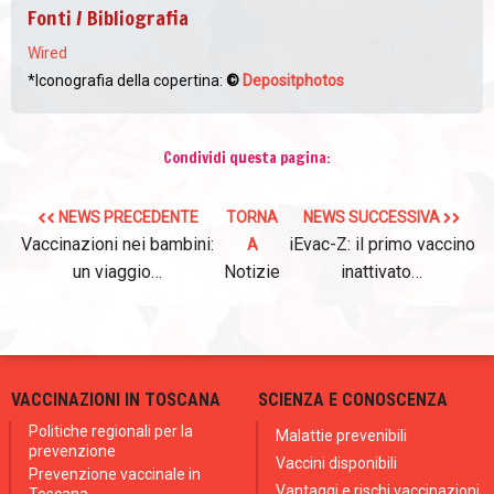
Fonti / Bibliografia
Wired
*Iconografia della copertina:
©
Depositphotos
Condividi questa pagina:
NEWS PRECEDENTE
TORNA
NEWS SUCCESSIVA
Vaccinazioni nei bambini:
iEvac-Z: il primo vaccino
A
un viaggio…
Notizie
inattivato…
VACCINAZIONI IN TOSCANA
SCIENZA E CONOSCENZA
Politiche regionali per la
Malattie prevenibili
prevenzione
Vaccini disponibili
Prevenzione vaccinale in
Vantaggi e rischi vaccinazioni
Toscana