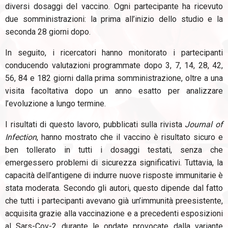
diversi dosaggi del vaccino. Ogni partecipante ha ricevuto
due somministrazioni: la prima all’inizio dello studio e la
seconda 28 giorni dopo.
In seguito, i ricercatori hanno monitorato i partecipanti
conducendo valutazioni programmate dopo 3, 7, 14, 28, 42,
56, 84 e 182 giorni dalla prima somministrazione, oltre a una
visita facoltativa dopo un anno esatto per analizzare
l’evoluzione a lungo termine.
I risultati di questo lavoro, pubblicati sulla rivista
Journal of
Infection
, hanno mostrato che il vaccino è risultato sicuro e
ben tollerato in tutti i dosaggi testati, senza che
emergessero problemi di sicurezza significativi. Tuttavia, la
capacità dell’antigene di indurre nuove risposte immunitarie è
stata moderata. Secondo gli autori, questo dipende dal fatto
che tutti i partecipanti avevano già un’immunità preesistente,
acquisita grazie alla vaccinazione e a precedenti esposizioni
al Sars-Cov-2 durante le ondate provocate dalla variante