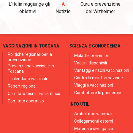
L’Italia raggiunge gli
Cura e prevenzione
A
obiettivi…
Notizie
dell’Alzheimer
VACCINAZIONI IN TOSCANA
SCIENZA E CONOSCENZA
Politiche regionali per la
Malattie prevenibili
prevenzione
Vaccini disponibili
Prevenzione vaccinale in
Vantaggi e rischi vaccinazioni
Toscana
Contro la disinformazione
Il calendario vaccinale
Viaggi e vaccinazioni
Report regionali
Combattere le pandemie
Comitato tecnico-scientifico
Comitato operativo
INFO UTILI
Ambulatori vaccinali
Collegamenti esterni
Materiale divulgativo