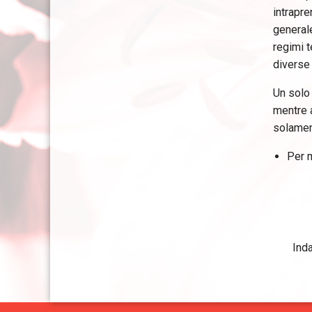
intrapre
generale
regimi t
diverse 
Un solo 
mentre 
solament
Per m
Inda