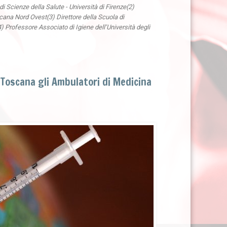
i Scienze della Salute - Università di Firenze(2)
cana Nord Ovest(3) Direttore della Scuola di
4) Professore Associato di Igiene dell’Università degli
inToscana gli Ambulatori di Medicina