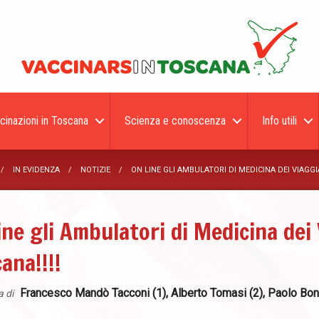
cinazioni in Toscana
Scienza e conoscenza
Info utili
IN EVIDENZA
NOTIZIE
ON LINE GLI AMBULATORI DI MEDICINA DEI VIAGGIA
ine gli Ambulatori di Medicina dei 
ana!!!!
Francesco Mandò Tacconi (1), Alberto Tomasi (2), Paolo Bonan
a di