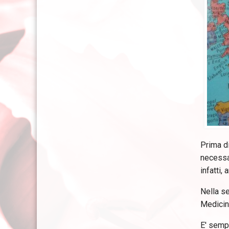
Prima di
necessar
infatti,
Nella se
Medicina
E' sempr