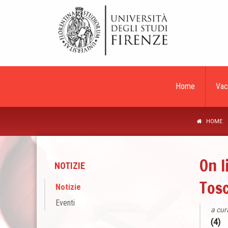
Home
Vac
HOME
On l
NOTIZIE
Tosc
Notizie
Eventi
a cur
(4)