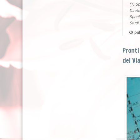
(1) Sp
Dirett
Specia
Studi 
pub
Pronti
dei Vi