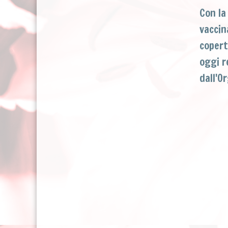
Con la
vaccin
copert
oggi r
dall'O