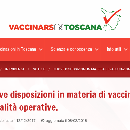
cinazioni in Toscana
Scienza e conoscenza
Info utili
IN EVIDENZA
NOTIZIE
​NUOVE DISPOSIZIONI IN MATERIA DI VACCINAZION
ve disposizioni in materia di vaccin
lità operative.
blicata il
12/12/2017
aggiornata il
08/02/2018