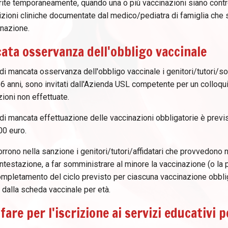
rite temporaneamente, quando una o più vaccinazioni siano contr
izioni cliniche documentate dal medico/pediatra di famiglia che
inazione.
ata osservanza dell'obbligo vaccinale
di mancata osservanza dell'obbligo vaccinale i genitori/tutori/so
16 anni, sono invitati dall'Azienda USL competente per un colloqui
ioni non effettuate.
di mancata effettuazione delle vaccinazioni obbligatorie è previ
00 euro.
rrono nella sanzione i genitori/tutori/affidatari che provvedono ne
ntestazione, a far somministrare al minore la vaccinazione (o la 
ompletamento del ciclo previsto per ciascuna vaccinazione obblig
a dalla scheda vaccinale per età.
fare per l'iscrizione ai servizi educativi p