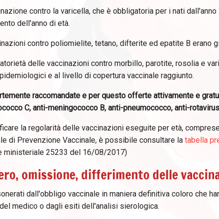
nazione contro la varicella, che è obbligatoria per i nati dall'an
nto dell'anno di età.
nazioni contro poliomielite, tetano, difterite ed epatite B erano g
atorietà delle vaccinazioni contro morbillo, parotite, rosolia e va
epidemiologici e al livello di copertura vaccinale raggiunto.
rtemente raccomandate e per questo offerte attivamente e gratuit
cocco C, anti-meningococco B, anti-pneumococco, anti-rotavirus
ficare la regolarità delle vaccinazioni eseguite per età, comprese
le di Prevenzione Vaccinale, è possibile consultare la
tabella pr
re ministeriale 25233 del 16/08/2017)
ro, omissione, differimento delle vaccin
nerati dall'obbligo vaccinale in maniera definitiva coloro che han
 del medico o dagli esiti dell'analisi sierologica.