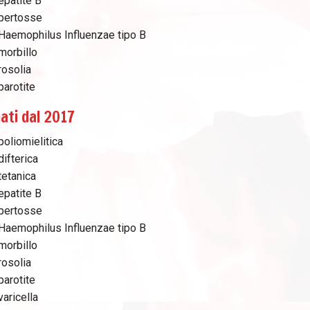
epatite B
-pertosse
-Haemophilus Influenzae tipo B
morbillo
rosolia
parotite
nati dal 2017
poliomielitica
difterica
tetanica
epatite B
-pertosse
-Haemophilus Influenzae tipo B
morbillo
rosolia
parotite
varicella