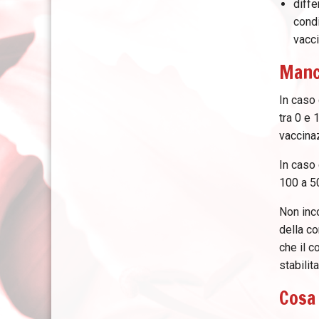
diffe
cond
vacc
Manc
In caso 
tra 0 e 
vaccinaz
In caso 
100 a 5
Non inco
della co
che il c
stabilit
Cosa 