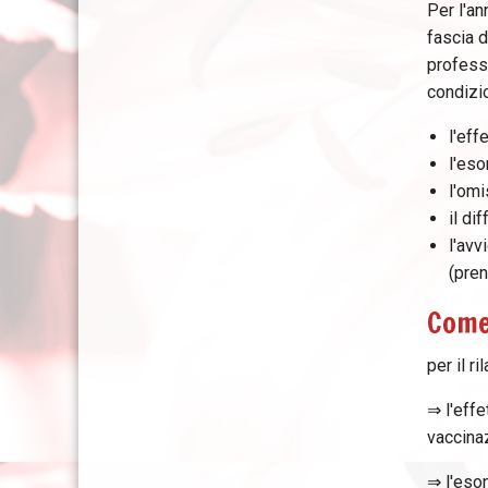
Per l'an
fascia d
professi
condizio
l'eff
l'eso
l'omi
il di
l'avv
(pre
Come
per il r
⇒ l'effe
vaccina
⇒ l'eso