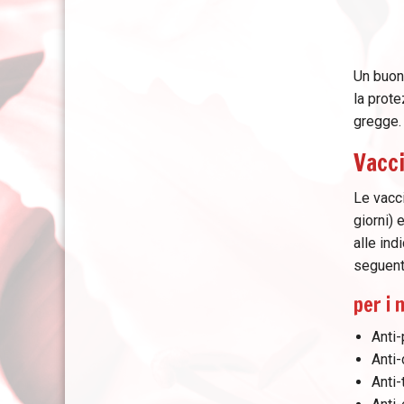
Un buon 
la prote
gregge.
Vacci
Le vacci
giorni) 
alle ind
seguenti
per i 
Anti-
Anti-
Anti-