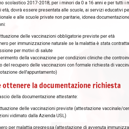
no scolastico 2017-2018, per i minori da 0 a 16 anni e per tutti i
i età, dovrà essere presentata alle scuole, ai servizi educativi per
onale e alle scuole private non paritarie, idonea documentazione
ni:
ettuazione delle vaccinazioni obbligatorie previste per età
nero per immunizzazione naturale se la malattia è stata contratta
ssione per motivi di salute
fferimento della vaccinazione per condizioni cliniche che contr
io del recupero delle vaccinazioni con formale richiesta di vacc
notazione dell'appuntamento)
 ottenere la documentazione richiesta
ilascio della documentazione attestante:
ttuazione delle vaccinazioni previste (attestazione vaccinale/cert
zioni vidimato dalla Azienda USL)
nero per malattia pregressa (attestazione di avvenuta immunizzaz