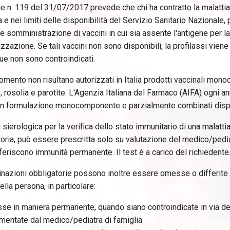
 n. 119 del 31/07/2017 prevede che chi ha contratto la malattia 
 e nei limiti delle disponibilità del Servizio Sanitario Nazionale,
 somministrazione di vaccini in cui sia assente l'antigene per la 
zzazione. Se tali vaccini non sono disponibili, la profilassi vien
e non sono controindicati.
omento non risultano autorizzati in Italia prodotti vaccinali mono
, rosolia e parotite. L'Agenzia Italiana del Farmaco (AIFA) ogni an
 in formulazione monocomponente e parzialmente combinati dispo
i sierologica per la verifica dello stato immunitario di una malatti
oria, può essere prescritta solo su valutazione del medico/pediat
eriscono immunità permanente. Il test è a carico del richiedente
inazioni obbligatorie possono inoltre essere omesse o differite 
ella persona, in particolare:
e in maniera permanente, quando siano controindicate in via defi
mentate dal medico/pediatra di famiglia