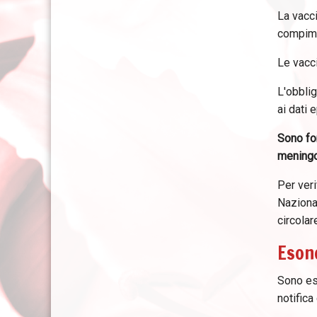
La vacci
compime
Le vacci
L'obblig
ai dati 
Sono fo
meningo
Per veri
Naziona
circola
Esone
Sono eso
notifica