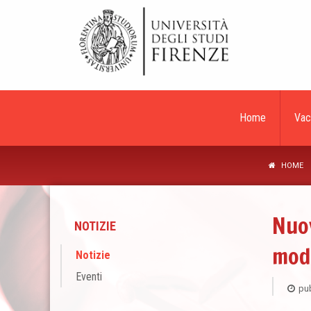
Home
Vac
HOME
​Nuo
NOTIZIE
moda
Notizie
Eventi
pub