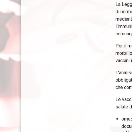
La Legge
di norma
mediante
l'immuni
comunqu
Per il m
morbillo
vaccini
L'analis
obbligat
che conf
Le vacc
salute d
omess
docu